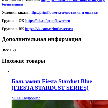
бальзамины
Условия заказа
http://primflowers.ru/доставка-и-оплата/
Группа в ОК
https://ok.ru/primflowersru
Группа в ВК
https://vk.com/primflowersru
Дополнительная информация
Вес
1 kg
Похожие товары
Бальзамин Fiesta Stardust Blue
(FIESTA STARDUST SERIES)
р.
0.00
Подробнее