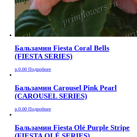
Бальзамин Fiesta Coral Bells
(FIESTA SERIES)
р.
0.00
Подробнее
Бальзамин Carousel Pink Pearl
(CAROUSEL SERIES)
р.
0.00
Подробнее
Бальзамин Fiesta Olé Purple Stripe
(FIESTA OLÉ SERIES)